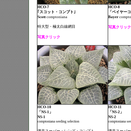
HCO-7
HCO-8
｢スコット・コンプト｣
「ベイヤーコ
Scott
comptoniana
Bayer
compto
特大型・極太白線網目
写真クリック
写真クリック
HCO-10
HCO-11
「NS-1」
「NS-2」
NS-1
NS-2
comptoniana seeding selection
comptoniana see
酒井スーパー・レンズ・コンプト
酒井スーパー