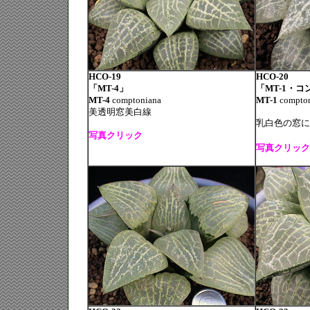
HCO-19
HCO-20
「MT-4」
「MT-1・コ
MT-4
comptoniana
MT-1
compto
美透明窓美白線
乳白色の窓に
写真クリック
写真クリック