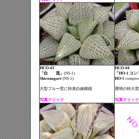
HCO-43
HCO-44
「白 流」
(NS-1)
「HO-1 コ
Shironagare
(NS-1)
HO-1
compton
大型ブルー窓に特美白線模様
透明の特大窓
写真クリック
写真クリック