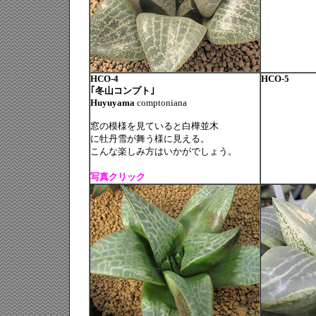
HCO-4
HCO-5
｢冬山コンプト｣
Huyuyama
comptoniana
窓の模様を見ていると白樺並木
に牡丹雪が舞う様に見える。
こんな楽しみ方はいかがでしょう。
写真クリック