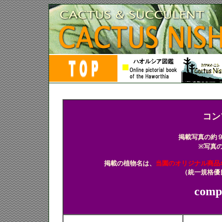
多肉植物 ハオルチア ハオルシ
コン
掲載写真の約
※写真
掲載の植物名は、
当園のオリジナル商品
（統一規格優
compt