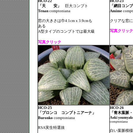
HCO-22
HCO-23
「天 安」
巨大コンプト
「網目コンプ
Tenan
comptoniana
Amime
compt
窓の大きさは巾4.1cm x 3.9cmも
クリアな窓に
ある
写真クリック
A型タイプのコンプトでは最大級
写真クリック
HCO-25
HCO-26
「ブロンコ コンプトニアーナ」
「青木葉脈・A
Buronko
comptoniana
Aoki
youmyak
comptoniana
RSA実生特選抜
白い葉脈模様