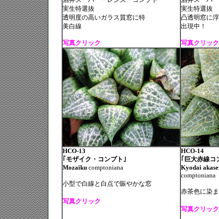
実生特選抜
実生特選抜
透明度の高いガラス質窓に特
凸透明窓に浮
美白線
出現中！
写真クリック
写真クリック
HCO-13
HCO-14
｢モザイク・コンプト｣
｢巨大赤線コ
Mozaiku
comptoniana
Kyodai akase
comptoniana
小型で白線と白点で賑やかな窓
赤茶色に染ま
写真クリック
写真クリック