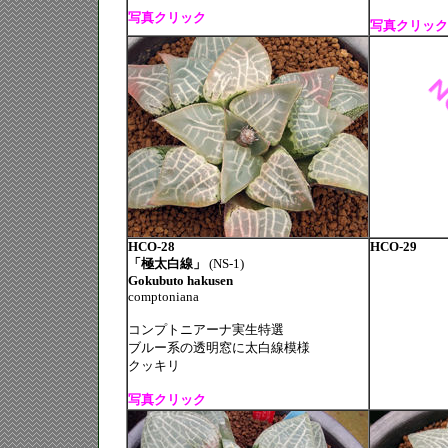
写真クリック
写真クリック
HCO-28
HCO-29
「極太白線」
(NS-1)
Gokubuto hakusen
comptoniana
コンプトニアーナ実生特選
ブルー系の透明窓に太白線模様
クッキリ
写真クリック