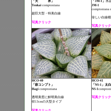
「天 界」
「JM-1」
水
Tenkai
comptoniana
JM-1
comptoniana s
超巨大型・特美白線
珍しい白線模
写真クリック
写真クリック
HCO-40
HCO-41
「萩コンプト」
「NS-1」太
Hagi
comptoniana
NS-1
compton
透明美窓に鮮明美白線
写真クリック
径13cmの大型タイプ
写真クリック