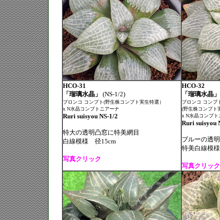
HCO-31
HCO-32
「瑠璃水晶」
(NS-1/2)
「瑠璃水晶」
ブロンコ コンプト(野生株コンプト実生特選）
ブロンコ コンプ
x N水晶コンプトニアーナ
(野生株コンプト
Ruri suisyou NS-1/2
x N水晶コンプ
Ruri suisyou 
特大の透明凸窓に特美網目
ブルーの透明
白線模様 径15cm
特美白線模様
写真クリック
写真クリック