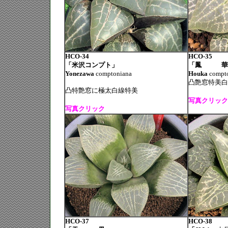
HCO-34
HCO-35
「米沢コンプト」
「鳳 華
Yonezawa
comptoniana
Houka
compt
凸艶窓特美白
凸特艶窓に極太白線特美
写真クリック
写真クリック
HCO-37
HCO-38